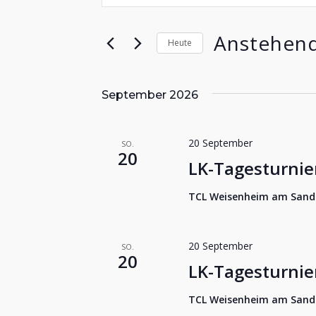
Suche
eingeben.
Suche
und
Anstehen
Heute
nach
Veranstaltungen
Datum
Ansichten,
Schlüsselwort.
wählen.
September 2026
Navigation
20 September
SO.
20
LK-Tagesturni
TCL Weisenheim am San
20 September
SO.
20
LK-Tagesturnie
TCL Weisenheim am San