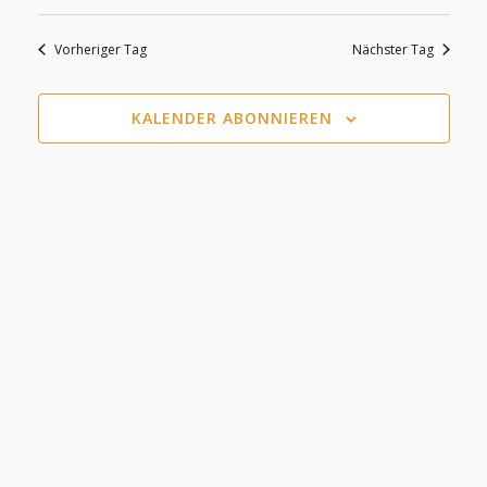
Datum
Ansi
Suche
wählen.
Juni
Vorheriger Tag
Nächster Tag
Nav
und
2026
KALENDER ABONNIEREN
Ansicht
Navigat