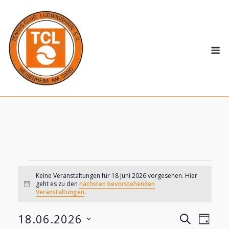
Skip
to
content
M
Veranstaltungen
Keine Veranstaltungen für 18 Juni 2026 vorgesehen. Hier
geht es zu den
nächsten bevorstehenden
Hinweis
Veranstaltungen
.
for
18.06.2026
SUCHE
Vera
Veranst
18
TAG