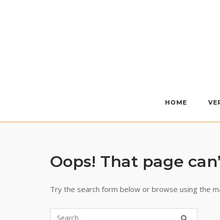
Skip
to
content
HOME
VE
Oops! That page can’
Try the search form below or browse using the m