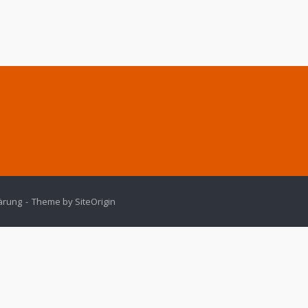
ärung
Theme by
SiteOrigin